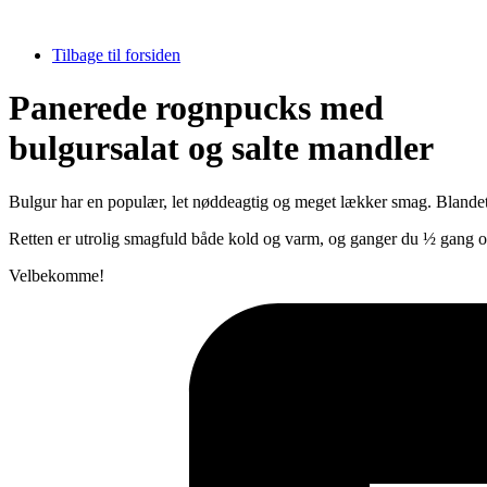
Tilbage til forsiden
Panerede rognpucks med
bulgursalat og salte mandler
Bulgur har en populær, let nøddeagtig og meget lækker smag. Blandet m
Retten er utrolig smagfuld både kold og varm, og ganger du ½ gang op,
Velbekomme!