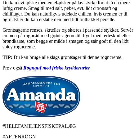
Du kan evt. piske med en el-pisker på lav styrke for at få en mere
luftig creme. Smag til med salt, peber, evt. lidt citronsaft og
chiliflager. Du kan naturligvis udelade chilien, hvis cremen er til
børn. Eller du kan erstatte den med lidt finthakket persille.
Grøntsagerne renses, skrælles og skæres i passende stykker. Servér
cremen på rugbrød med grøntsagerne til. Pynt med ærteskud eller
brøndkarse, som begge er milde i smagen og står godt til den lidt
spicy rogncreme.
TIP:
Du kan bruge alle slags grøntsager til denne rogncreme.
Prøv også
Rognguf med friske krydderurter
#HELEFAMILIENSFISKEPÅLÆG
#AFTENROGN