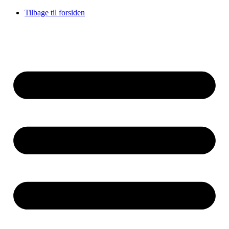
Videre
Tilbage til forsiden
til
indhold